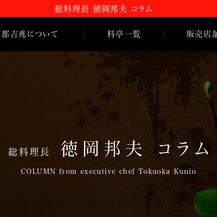
総料理長 徳岡邦夫 コラム
京都
吉
兆について
料亭一覧
販売店
嵐山本店
 コラム
HANA
吉
兆
とは
松花堂店
のご紹介
名古屋店
史
徳岡邦夫 コラム
総料理長
COLUMN from executive chef Tokuoka Kunio