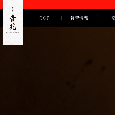
TOP
新着情報
ご挨拶
徳岡邦夫
京都
吉
兆
歴代亭主
沿革・歴
会社概要
採用情報