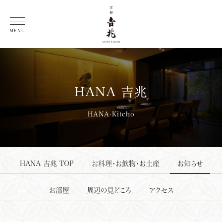
総料理長 徳岡邦夫 コラム
MENU
HANA
吉
兆
HANA-Kitcho
HANA
吉
兆 TOP
お料理・お飲物・お土産
お知らせ
お部屋
周辺の見どころ
アクセス