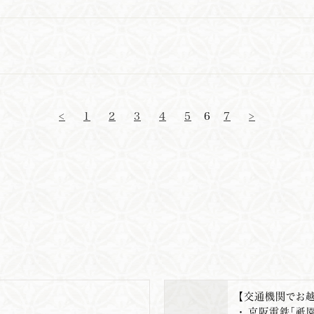
6
<
1
2
3
4
5
7
>
【交通機関でお越
・ 京阪電鉄「祇