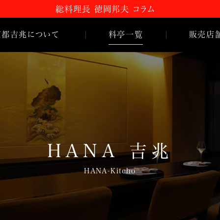
総料理長 徳岡邦夫 コラム
京都
吉
兆について
料亭一覧
販売店
嵐山本店
 コラム
HANA
吉
兆
とは
松花堂店
のご紹介
名古屋店
史
HANA
吉
兆
HANA-Kitcho