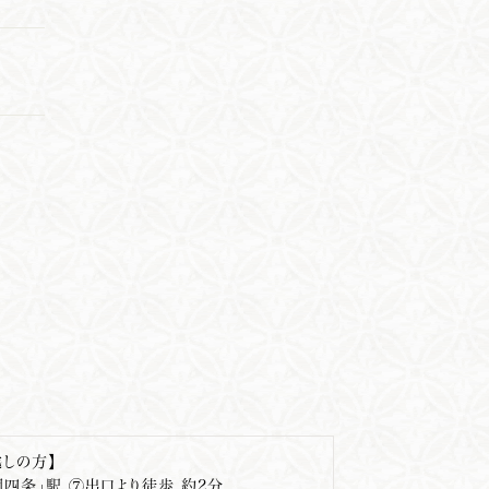
しの方】
園四条」駅 ⑦出口より徒歩 約2分