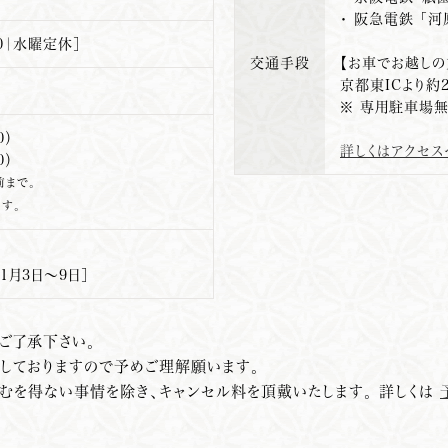
・ 阪急電鉄 「河
:00｜水曜定休］
交通手段
【お車でお越しの
京都東ICより約
※ 専用駐車場無
0）
詳しくはアクセ
0）
前まで。
す。
 1月3日～9日］
ご了承下さい。
しておりますので予めご理解願います。
やむを得ない事情を除き、キャンセル料を頂戴いたします。
詳しくは