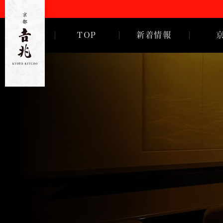
TOP
新着情報
ご挨拶
徳岡邦夫
京都
吉
兆
歴代亭主
沿革・歴
会社概要
採用情報