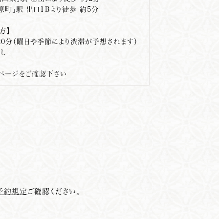
原町」駅 出口1Ｂより徒歩 約5分
方】
20分（曜日や季節により渋滞が予想されます）
し
スページをご確認下さい
予約規定
ご確認ください。