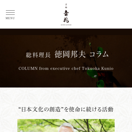
総料理長 徳岡邦夫 コラム
MENU
徳岡邦夫 コラム
総料理長
COLUMN from executive chef Tokuoka Kunio
“日本文化の創造”を使命に続ける活動