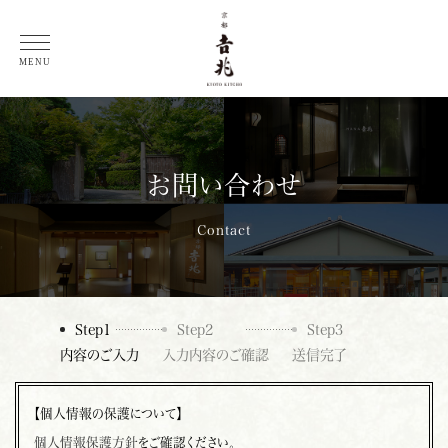
総料理長 徳岡邦夫 コラム
MENU
お問い合わせ
Contact
Step1
Step2
Step3
内容のご入力
入力内容のご確認
送信完了
【個人情報の保護について】
個人情報保護方針
をご確認ください。