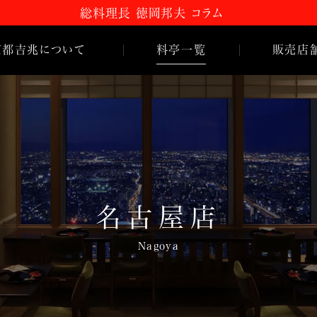
総料理長 徳岡邦夫 コラム
京都
吉
兆について
料亭一覧
販売店
嵐山本店
 コラム
HANA
吉
兆
とは
松花堂店
のご紹介
名古屋店
史
名古屋店
Nagoya