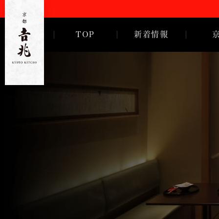
TOP
新着情報
ご挨拶
徳岡邦夫
京都
吉
兆
歴代亭主
沿革・歴
会社概要
採用情報