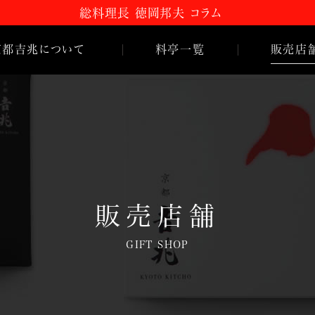
総料理長 徳岡邦夫 コラム
京都
吉
兆について
料亭一覧
販売店
嵐山本店
 コラム
HANA
吉
兆
とは
松花堂店
のご紹介
名古屋店
史
販売店舗
GIFT SHOP