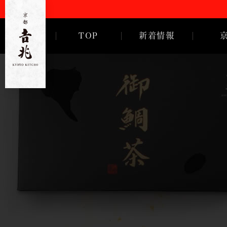
TOP
新着情報
ご挨拶
徳岡邦夫
京都
吉
兆
歴代亭主
沿革・歴
会社概要
採用情報