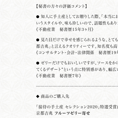
【秘書の方々の評価コメント】
知人に手土産としてお贈りした際、「本当に
●
いうスタイルや、味も珍しいので、話題性もあり
《不動産業 秘書歴15年3ヶ月》
見た目だけで幸せを感じられるような、とて
●
都吉兆」と言えるクオリティーです。知名度も高
《コンサルタント・会計・法律関係 秘書歴19
ゼリーだけでもおいしいですが、ソースをか
●
てくるデザート”という点に特別感があり、幅広
《不動産業 秘書歴7年》
———————————————————
商品のご購入先
◆
「接待の手土産 セレクション2020」特選受
京都
吉
兆
フルーツゼリー寄せ