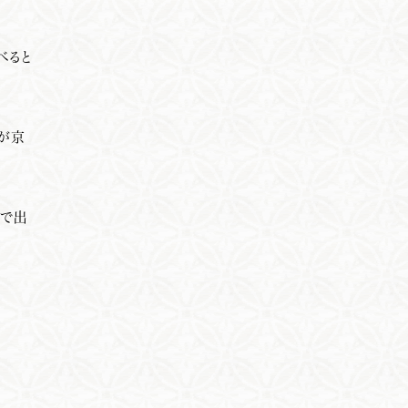
べると
すが京
スで出