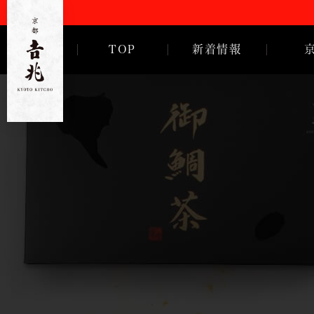
TOP
新着情報
ご挨拶
徳岡邦夫
京都
吉
兆
歴代亭主
沿革・歴
会社概要
採用情報