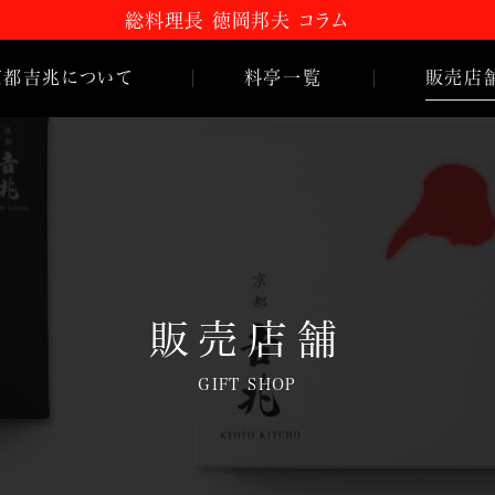
総料理長 徳岡邦夫 コラム
京都
吉
兆について
料亭一覧
販売店
嵐山本店
 コラム
HANA
吉
兆
とは
松花堂店
のご紹介
名古屋店
史
販売店舗
GIFT SHOP