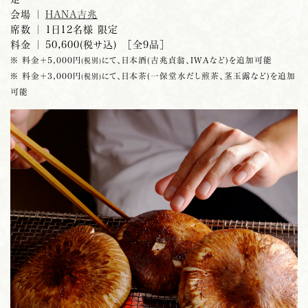
会場 ｜
HANA
吉
兆
席数 ｜ 1日12名様 限定
料金 ｜ 50,600(税サ込) ［全9品］
※ 料金＋5,000円
にて、日本酒(吉兆貞翁、IWAなど)を追加可能
(税別)
※ 料金＋3,000円
にて、日本茶(一保堂水だし煎茶、茎玉露など)を追加
(税別)
可能