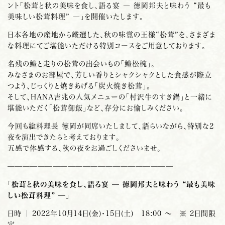
ント「松茸と秋の美味を食し、語る宴 ― 徳岡邦夫と味わう “最も
美味しい松茸料理” ―」を開催いたします。
日本各地の産地から厳選した、秋の味覚の王様“松茸”を、さまざま
な料理にてご堪能いただける特別コースをご用意しております。
名残の鱧と走りの松茸の出会いもの「鱧松椀」。
みなさまのお部屋で、芳しい香りとシャクシャクとした食感が際立
つよう、じっくりと焼きあげる「炭火焼き松茸」。
そして、HANA
吉
兆の人気メニューの「村沢牛のすき鍋」と一緒に
堪能いただく「松茸御飯」など、存分にお愉しみください。
今回も総料理長 徳岡が同席いたしまして、語らいながら、特別な2
夜を演出できたらと考えております。
五感で体感する、秋の夜をお過ごしくださいませ。
——————————————————————
「松茸と秋の美味を食し、語る宴 — 徳岡邦夫と味わう “最も美味
しい松茸料理” —」
日時 ｜ 2022年10月14日(金)・15日(土) 18:00 ～ ※ 2日間限
定