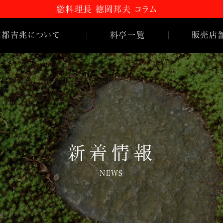
総料理長 徳岡邦夫 コラム
京都
吉
兆について
料亭一覧
販売店
嵐山本店
 コラム
HANA
吉
兆
とは
松花堂店
のご紹介
名古屋店
史
新着情報
NEWS