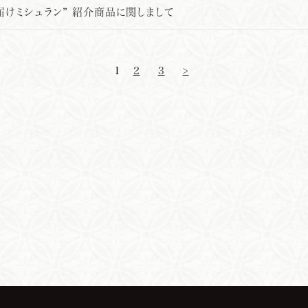
届けミシュラン” 紹介商品に関しまして
1
2
3
>