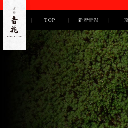
TOP
新着情報
ご挨拶
徳岡邦夫
京都
吉
兆
歴代亭主
沿革・歴
会社概要
採用情報