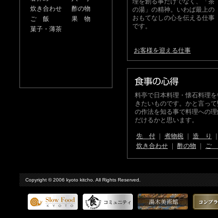
理を創る事だけでなく、「茶
炊き合わせ
酢の物
の湯」の精神。いわば最上の
おもてなしの心を伝える仕事
ご 飯
果 物
です。
菓子・薄茶
お客様を迎える仕事
料亭で日本料理・懐石料理を
きたいものです。かと言って
の作法を知る事で料理への理
だけるかと思います。
先 付
｜
煮物椀
｜
造 り
炊き合わせ
｜
酢の物
｜
ご 
Copyright © 2006 kyoto kitcho. All Rights Reserved.