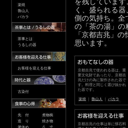
を残しています
楽焼
く、盛られる器
魯山人
側の気持ち。全
バカラ
の「茶の湯」の
「京都吉兆」の
茶事とは
思います。
うるしの器
お客様を迎える仕事
京都吉兆で使われる器は、重
要文化財であったり、京都吉
兆だけの為に製作された器で
す。料理と同じく選び抜かれ
た器です。
古染付
楽焼
｜
魯山人
｜
バカラ
先 付
煮物椀
造 り
焼き物
京都吉兆の仕事は単に懐石料
箸休め
八 寸