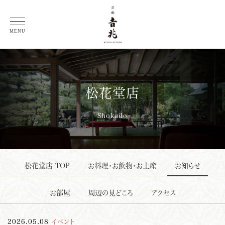
総料理長 徳岡邦夫 コラム
MENU
松花堂店
Shokado
松花堂店 TOP
お料理・お飲物・お土産
お知らせ
お部屋
周辺の見どころ
アクセス
2026.05.08
イベント