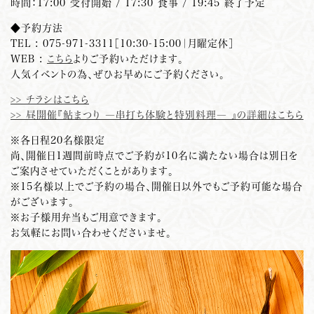
時間：17:00 受付開始 / 17:30 食事 / 19:45 終了予定
◆予約方法
TEL : 075-971-3311［10:30-15:00｜月曜定休］
WEB :
こちら
よりご予約いただけます。
人気イベントの為、ぜひお早めにご予約ください。
>> チラシはこちら
>> 昼開催『鮎まつり ―串打ち体験と特別料理― 』の詳細はこちら
※各日程20名様限定
尚、開催日1週間前時点でご予約が10名に満たない場合は別日を
ご案内させていただくことがあります。
※15名様以上でご予約の場合、開催日以外でもご予約可能な場合
がございます。
※お子様用弁当もご用意できます。
お気軽にお問い合わせくださいませ。