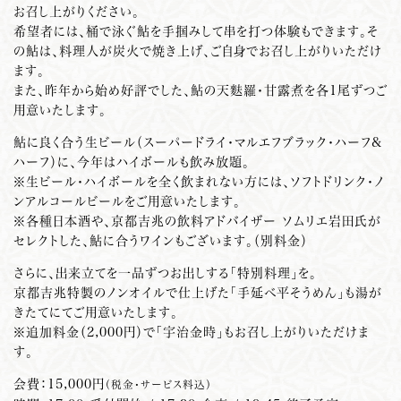
お召し上がりください。
希望者には、桶で泳ぐ鮎を手掴みして串を打つ体験もできます。そ
の鮎は、料理人が炭火で焼き上げ、ご自身でお召し上がりいただけ
ます。
また、昨年から始め好評でした、鮎の天麩羅・甘露煮を各1尾ずつご
用意いたします。
鮎に良く合う生ビール（スーパードライ・マルエフブラック・ハーフ&
ハーフ）に、今年はハイボールも飲み放題。
※生ビール・ハイボールを全く飲まれない方には、ソフトドリンク・ノ
ンアルコールビールをご用意いたします。
※各種日本酒や、京都吉兆の飲料アドバイザー ソムリエ岩田氏が
セレクトした、鮎に合うワインもございます。（別料金）
さらに、出来立てを一品ずつお出しする「特別料理」を。
京都吉兆特製のノンオイルで仕上げた「手延べ平そうめん」も湯が
きたてにてご用意いたします。
※追加料金（2,000円）で「宇治金時」もお召し上がりいただけま
す。
会費：15,000円
（税金・サービス料込）