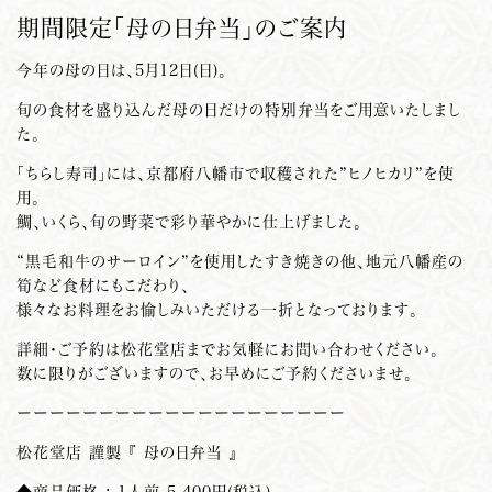
期間限定「母の日弁当」のご案内
今年の母の日は、5月12日(日)。
旬の食材を盛り込んだ母の日だけの特別弁当をご用意いたしまし
た。
「ちらし寿司」には、京都府八幡市で収穫された”ヒノヒカリ”を使
用。
鯛、いくら、旬の野菜で彩り華やかに仕上げました。
“黒毛和牛のサーロイン”を使用したすき焼きの他、地元八幡産の
筍など食材にもこだわり、
様々なお料理をお愉しみいただける一折となっております。
詳細・ご予約は松花堂店までお気軽にお問い合わせください。
数に限りがございますので、お早めにご予約くださいませ。
ーーーーーーーーーーーーーーーーーーーー
松花堂店 謹製 『 母の日弁当 』
◆商品価格 : 1人前 5,400円(税込)