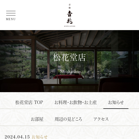
総料理長 徳岡邦夫 コラム
MENU
松花堂店
Shokado
松花堂店 TOP
お料理・お飲物・お土産
お知らせ
お部屋
周辺の見どころ
アクセス
2024.04.15
お知らせ