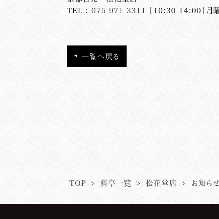
TEL :
075-971-3311
［10:30-14:00
一覧へ戻る
TOP
>
料亭一覧
>
松花堂店
>
お知ら