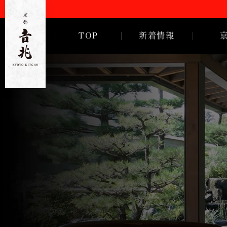
TOP
新着情報
ご挨拶
徳岡邦夫
京都
吉
兆
歴代亭主
沿革・歴
会社概要
採用情報