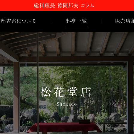
総料理長 徳岡邦夫 コラム
京都
吉
兆について
料亭一覧
販売店
嵐山本店
 コラム
HANA
吉
兆
とは
松花堂店
のご紹介
名古屋店
史
松花堂店
Shokado