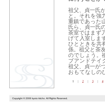
祖父、貞一氏
と。それを強
重鎮であった
氏ら、貞一氏
茶室ではまず
げて入室しま
ひとときを共
係。祖父と茶
のでしょう。
ブアンドテイ
祖父、貞一が
おもてなしの
1
｜
2
｜
3
｜
4
Copyright © 2006 kyoto kitcho. All Rights Reserved.