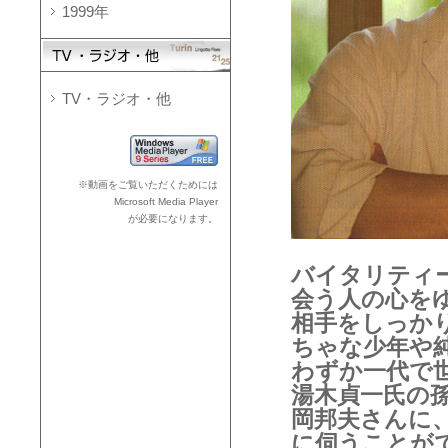
1999年
TV・ラジオ・他
※動画をご覧いただくためには
Microsoft Media Player
が必要になります。
バイタリティ
会う人の心を
相手をしっか
ちゃな少年や
わずか一代で
湯木貞一氏の
岡邦夫さんに
に伺うことが