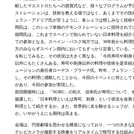
献したマエストロたちへの授賞式など、様々なプログラムが予
ストレーションは、技術を教える場ではなく、あくまでその技
ェラン・アドリア氏が言うように、各シェフは惜しみなく技術
岡氏は、このシェフ単独のデモンストレーションに招待されて
徳岡氏は、これまでスペインで知られていない日本料理を紹介
ての参加となる。スペイン・バスク地方では、30年前から料理
方のみならずスペイン国内においてもすっかり定着している。
を転じてみると、その状況は大きく異なる。「今尚寿司や刺身
以外にもたくさんある。寿司や刺身以外の料理や技術を是非紹
ュージョンの責任者ローデス・プラーナ氏。昨年、フェラン・
し、その料理に感動したことから、今回のイベントに何として
があり、今回の参加が実現した。
前回開催時には、「NOBU」の松久 信幸氏が寿司について、
披露した。「日本料理といえば寿司、刺身」という状況を改善
料理として紹介するか。また、世界的に名を馳せるシェフが、
か。いやがうえにも期待は高まる。
会場は、円形劇場を思わせる構造になっており、一つの大きな
テレビカメラが撮影する映像をリアルタイムで映写する仕組み