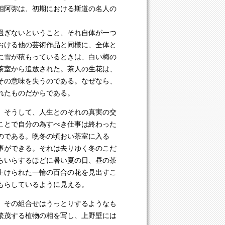
相阿弥は、初期における斯道の名人の
過ぎないということ、それ自体が一つ
おける他の芸術作品と同様に、全体と
に雪が積もっているときは、白い梅の
茶室から追放された。茶人の生花は、
その意味を失うのである。なぜなら、
れたものだからである。
。そうして、人生とのそれの真実の交
ことで自分の為すべき仕事は終わった
のである。晩冬の頃おい茶室に入る
事ができる。それは去りゆく冬のこだ
らいらするほどに暑い夏の日、昼の茶
生けられた一輪の百合の花を見出すこ
もらしているように見える。
、その組合せはうっとりするようなも
繁茂する植物の相を写し、上野壁には