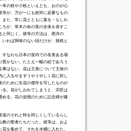
一本の枝や小枝といえども、おのが心
彼等が、万が一にも絶対に必要なもの
。また、常に花とともに葉を－もしわ
ころが、草木の命の美の全体を表すこ
ると同じく、彼等の方法は、西洋の
、いわば胴体のない頭だけが、雑然と
。
、すなわち日本の室内での名誉ある場
つ置かない。たとえ一幅の絵であろう
る事はない。花は王座について王侯の
内に入るやまずうやうやしく花に対し
家のために生花の傑作を写したものが
いる。花がしおれてしまうと、宗匠は
埋める。花の追憶のために記念碑が建
茶道のそれと時を同じくしているらし
仏教の聖者たちだった。彼等は、およ
た花を集めて、それを水桶に入れた。