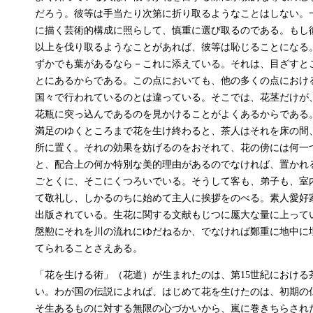
だろう。彼等は手当たり次第に折り取るようなことはしない。
に描く芸術的構成に照らして、慎重に選び取るのである。もし
以上を伐り取るようなことがあれば、彼等は恥じることになる
ずかでも葉があるなら－これに添えている。それは、目ざすと
とにあるからである。この点においても、他の多くの点におけ
国々で行われているのとは違っている。そこでは、花茎だけが
花瓶に突っ込んであるのを見かけることがよくあるからである
満足のゆくところまで花を生け終わると、茶人はそれを床の間
所に置く。それの効果を妨げるのをおそれて、花の傍には何一
と、配合上の何か特別な美的理由があるのでなければ、置かれ
ごとくに、そこにくつろいでいる。そうして客も、弟子も、室
て敬礼し、しかるのちに始めて主人に挨拶をのべる。素人愛好
出版されている。生花に関する文献もじつに厖大な量に上って
慇懃にそれを川の流れにゆだねるか、でなければ鄭重に地中に
てられることさえある。
「花を生ける術」（花道）が生まれたのは、第15世紀における
い。わが国の伝説によれば、はじめて花を生けたのは、初期の
そ生あるものに対する無限の心づかいから、嵐に巻きちらされ