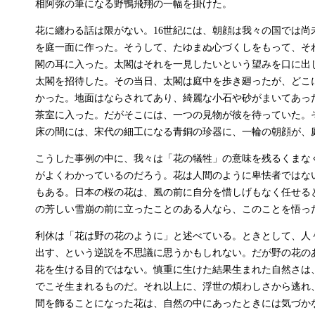
相阿弥の筆になる野鴨飛翔の一幅を掛けた。
花に纏わる話は限がない。16世紀には、朝顔は我々の国では尚
を庭一面に作った。そうして、たゆまぬ心づくしをもって、そ
閣の耳に入った。太閣はそれを一見したいという望みを口に出
太閣を招待した。その当日、太閣は庭中を歩き廻ったが、どこ
かった。地面はならされてあり、綺麗な小石や砂がまいてあっ
茶室に入った。だがそこには、一つの見物が彼を待っていた。
床の間には、宋代の細工になる青銅の珍器に、一輪の朝顔が、
こうした事例の中に、我々は「花の犠牲」の意味を残るくまな
がよくわかっているのだろう。花は人間のように卑怯者ではな
もある。日本の桜の花は、風の前に自分を惜しげもなく任せる
の芳しい雪崩の前に立ったことのある人なら、このことを悟っ
利休は「花は野の花のように」と述べている。ときとして、人
出す、という逆説を不思議に思うかもしれない。だが野の花の
花を生ける目的ではない。慎重に生けた結果生まれた自然さは
でこそ生まれるものだ。それ以上に、浮世の煩わしさから逃れ
間を飾ることになった花は、自然の中にあったときには気づか