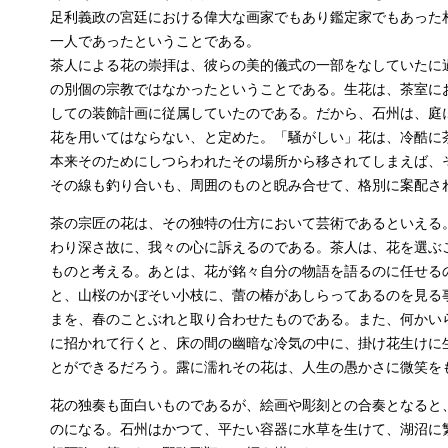
足利義政の宮廷における偉大な画家でもあり鑑定家でもあった
一人であったということである。
茶人による花の崇拝は、彼らの美的儀式の一部をなしていたに
の別個の宗教ではなかったということである。生花は、茶室に
しての装飾計画に従属していたのである。だから、石州は、庭
花を用いてはならない、と定めた。「騒がしい」花は、冷酷に
本来そのためにしつらわれたその場所から移されてしまえば、
その線も釣り合いも、周囲のものと睨み合せて、格別に案配さ
茶の宗匠の花は、その独特の仕方において芸術であるといえる
わり深さ故に、我々の心に訴えるのである。茶人は、花を選ぶ
ものと考える。あとは、花が銘々自分の物語を語るのに任せる
と、山桜のかぼそい小枝に、蕾の椿があしらってあるのを見る
まを、春のことぶれと取り合わせたものである。また、何かい
に招かれて行くと、床の間の幽暗な冷気の中に、掛け花生けに
とができるだろう。露に濡れその花は、人生の愚かさに微笑を
花の独奏も面白いものであるが、絵画や彫刻との合奏となると
のになる。石州はかつて、平たい容器に水草を生けて、湖沼に