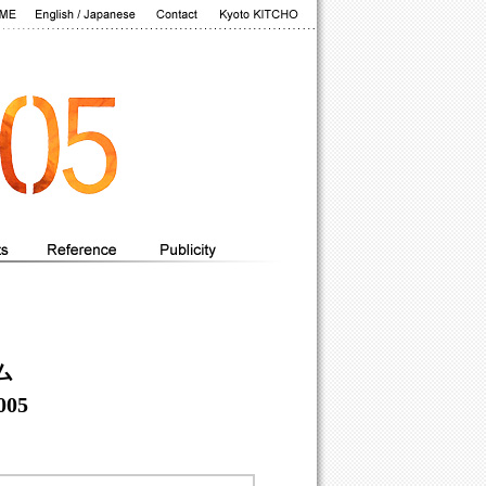
ム
005