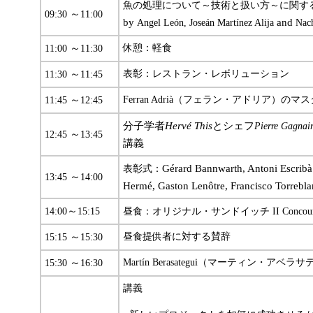
魚の処理について～技術と扱い方～に関す
～
09:30
11:00
by
and
Angel León, Joseán Martínez Alija
Nach
～
休憩：軽食
11:00
11:30
～
表彰：レストラン・レボリューション
11:30
11:45
～
Ferran Adrià（フェラン・アドリア）の
11:45
12:45
分子学者
Hervé This
とシェフ
Pierre Gagnair
～
12:45
13:45
講義
Gérard Bannwarth, Antoni Escribà 
表彰式：
～
13:45
14:00
Hermé, Gaston Lenôtre, Francisco Torrebla
～
14:00
15:15
昼食：オリジナル・サンドイッチ
II Conco
～
昼食提供者に対する賛辞
15:15
15:30
～
Martín Berasategui
（マーティン・アベラサ
15:30
16:30
講義