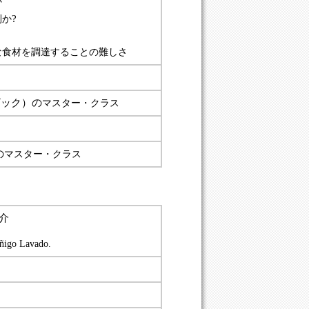
か
?
利か
な食材を調達することの難しさ
ザック）の
マスター・クラス
の
マスター・クラス
介
ñigo Lavado.