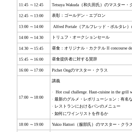
～
（
）の
11:45
12:45
Tetsuya Wakuda
和久田氏
マスター・
～
表彰：ゴールデン・エプロン
12:45
13:00
～
（
）
13:00
14:00
Alfred Portale
アルフレッド・ポルタレ
～
トリュフ・オークションセール
14:00
14:30
～
昼食：オリジナル・カクテル II concourse deve
14:30
15:45
～
昼食提供者に対する賛辞
15:45
16:00
～
の
16:00
17:00
Pichet Ong
マスター・クラス
講義
· Hot coal challenge. Haut-cuisine in the grill 
～
17:00
18:00
· 最新のグルメ・レボリューション：有名
· レストランにおけるパンのメニュー
·
如何にワインリストを作るか
～
（
）の
18:00
19:00
Yukio Hattori
服部氏
マスター・クラ