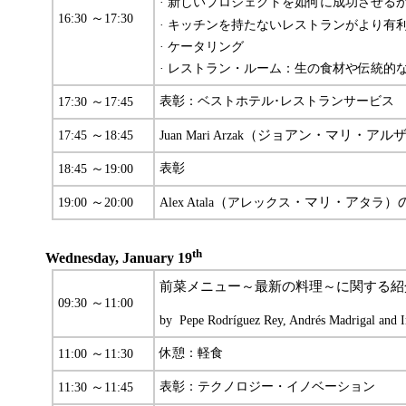
· 新しいプロジェクトを如何に成功させる
～
16:30
17:30
· キッチンを持たないレストランがより有
· ケータリング
· レストラン・ルーム：生の食材や伝統的
～
表彰：ベストホテル･レストランサービス
17:30
17:45
～
（ジョアン・マリ・アル
17:45
18:45
Juan Mari Arzak
～
表彰
18:45
19:00
～
（
・マリ・ア
）
19:00
20:00
Alex Atala
アレックス
タラ
th
Wednesday, January 19
前菜メニュー～最新の料理～に関する紹
～
09:30
11:00
by Pepe Rodríguez Rey, Andrés Madrigal and I
～
休憩：軽食
11:00
11:30
～
表彰：テクノロジー・イノベーション
11:30
11:45