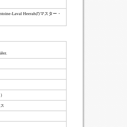
toine-Laval Heerah
の
マスター・
ález.
?
）
ラス