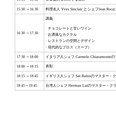
～
Yves Sinclair
とシェフ
15:30
16:30
料理名人
Joan R
講義
· チョコレートと甘いワイン
～
16:30
17:30
· お洒落なカクテル
· レストランの空間とデザイン
·
現代的なブロス（スープ）
～
Carmelo Chiaramonte
の
17:30
18:00
イタリア人シェフ
～
表彰
18:00
18:15
～
Sat Bains
の
18:15
18:45
イギリス人シェフ
マスター・
～
Herman Lai
の
18:45
19:45
台湾人シェフ
マスター・ク