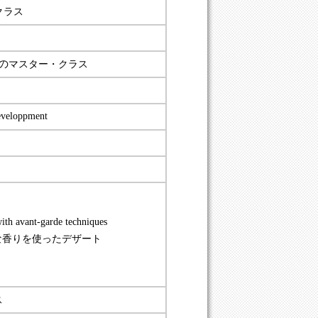
クラス
の
マスター・クラス
loppment
with avant-garde techniques
な香りを使ったデザート
ス