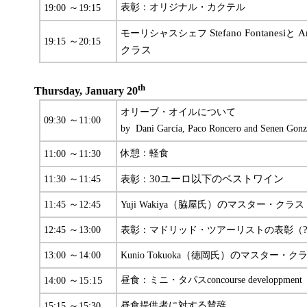
～
表彰：オリジナル・カクテル
19:00
19:15
Stefano Fontanesi
An
モーリシャスシェフ
と
～
19:15
20:15
クラス
th
Thursday, January 20
オリーブ・オイルについて
～
09:30
11:00
by Dani García, Paco Roncero and Senen Gonz
～
休憩：軽食
11:00
11:30
～
30
ユーロ以下のベストワイン
11:30
11:45
表彰：
～
（
）の
11:45
12:45
Yuji Wakiya
脇屋氏
マスター・クラス
～
12:45
13:00
表彰：マドリッド・ツアーリストの表彰（
～
（
）の
13:00
14:00
Kunio Tokuoka
徳岡氏
マスター・ク
～
5
15
昼食：ミニ・タパスconcourse developpment
14:00
1
:
～
昼食提供者に対する賛辞
15:15
15:30