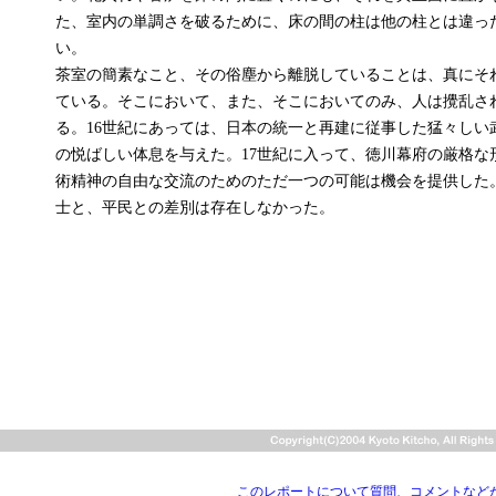
た、室内の単調さを破るために、床の間の柱は他の柱とは違っ
い。
茶室の簡素なこと、その俗塵から離脱していることは、真にそ
ている。そこにおいて、また、そこにおいてのみ、人は攪乱さ
る。16世紀にあっては、日本の統一と再建に従事した猛々しい
の悦ばしい体息を与えた。17世紀に入って、徳川幕府の厳格な
術精神の自由な交流のためのただ一つの可能は機会を提供した
士と、平民との差別は存在しなかった。
このレポートについて質問、コメントなど