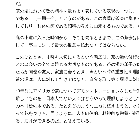
だ。
茶の湯において敬の精神を最もよく表している表現の一つに、
である」（一期一会）というのがある。この言葉は茶会に集ま
しており、利休の師である紹鴎の考えに由来するものである。
庭の小道に入った瞬間から、そこを去るときまで、この茶会は
して、亭主に対して最大の敬意を払わなくてはならない。
このひととき、寸時を大切にするという態度は、茶の湯の修行
との出会いの全てに通じる大切なものである。茶の湯の弟子が
たちが同僚や友人、家族に会うとき、今という時の重要性を理
茶の湯は、人に対してだけではなく、自分を取り巻く環境に対
40年前にアメリカで茶についてデモンストレーションをした千
難しいものを、日本人でない人々はどうやって理解しようとし
の木は松の木である。たとえどのような土地に植えようと、水
って花をつける。同じように、人も肉体的、精神的な栄養が必
る手助けができるのだ」と答えている。