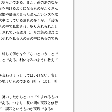
は明らかである。また、茶の湯のなか
目を向けるようになるものがたくさん
習慣や価値と言った歪んだレンズを取
大事にしている道具の多くが、「芸術
具の中で見出され、取り入れられたと
とされている道具は、形式美の理念に
はそれを見る人の目の中にあるのであ
。
に対して何かを企てないということで
ことである。利休は次のように教えて
を合わせようとしてはいけない。客と
心地よいものである（叶うはよし 叶
に努力したからといって生まれるもの
である。つまり、長い間の実践と修行
て、調和というものが実現できるの