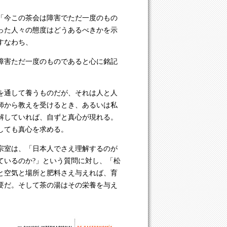
「今この茶会は障害でただ一度のもの
った人々の態度はどうあるべきかを示
すなわち、
障害ただ一度のものであると心に銘記
を通して養うものだが、それは人と人
師から教えを受けるとき、あるいは私
解していれば、自ずと真心が現れる。
しても真心を求める。
宗室は、「日本人でさえ理解するのが
ているのか?」という質問に対し、「松
と空気と場所と肥料さえ与えれば、育
要だ。そして茶の湯はその栄養を与え