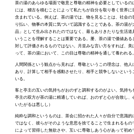
茶の湯のあらゆる場面で敬意と尊敬の精神を必要としているの
には、稽古を積むことによって私たちが自分を取り巻く世界に
含まれている。例えば、茶の湯では、物を見ることは、社会の
り払い、物事の本質に気づいて認識することである。茶の湯が
品」として生み出されたのではなく、最もありきたりな生活道
いうことを理解することは重要である。屡、茶の湯で価値ある
対して評価されるものではない。月並みな言い方をすれば、美
って、茶の湯において、この目は尊敬の精神を通して養われる
人間関係という観点から見れば、尊敬というこの理念は、他人
あり、計算して相手を感動させたり、相手と競争しないという
いる。
客と亭主の互いの気持ちがおのずと調和するのがよい。気持ち
亭主の双方が茶の湯に精通していれば、おのずと心が合致し、
いたがるは悪しし）
純粋な調和というものは、茶会に招かれた人々が自分で意識的
ではなく、彼らがそのような意思を捨てることで生まれるもの
によって習得した無欲さや、互いに尊敬しあう心があって初め