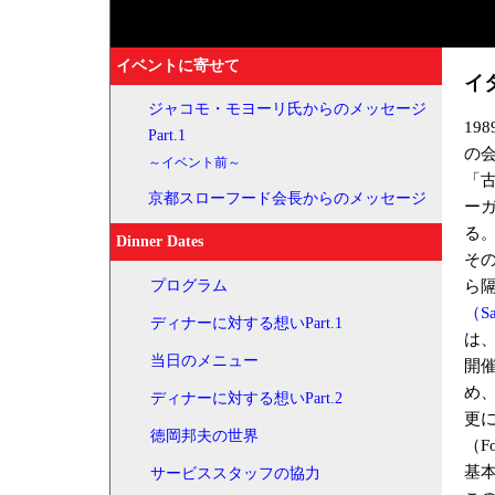
イベントに寄せて
イ
ジャコモ・モヨーリ氏からのメッセージ
19
Part.1
の
～イベント前～
「
京都スローフード会長からのメッセージ
ー
る
Dinner Dates
そ
ら
プログラム
（Sa
ディナーに対する想いPart.1
は、
当日のメニュー
開催
め
ディナーに対する想いPart.2
更
徳岡邦夫の世界
（F
基
サービススタッフの協力