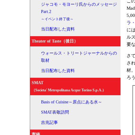
この
ジャコモ・モヨーリ氏からのメッセージ
Ma
Part.2
5,
～イベント終了後～
ラ・
当日配布した資料
に
ル
Theater of Taste（後日）
要
ウォールス・トリートジャーナルからの
さ
取材
さ
材
当日配布した資料
ろ
SMAT
（Societa' Metropolitana Acque Torino S.p.A.）
Basis of Cuisine～原点にある水～
SMAT表敬訪問
吉兆記事
寄稿